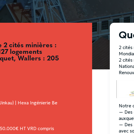
Quo
 2 cités minières :
2 cités
127 logements
Mondia
quet, Wallers : 205
2 cités
Nation
Renouv
Jinkau) | Hexa Ingénierie Be
Notre c
— Des c
auxquel
— Des 
: 850.000€ HT VRD compris
avec so