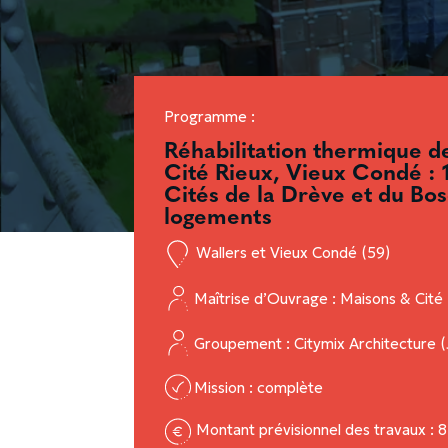
Programme :
Réhabilitation thermique de
Cité Rieux, Vieux Condé : 
Cités de la Drève et du Bos
logements
Wallers et Vieux Condé (59)
Maîtrise d’Ouvrage : Maisons & Cité
Groupement : Citymix Architecture (
Mission : complète
Montant prévisionnel des travaux 