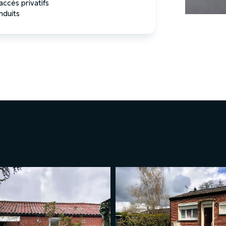
ccès privatifs
nduits