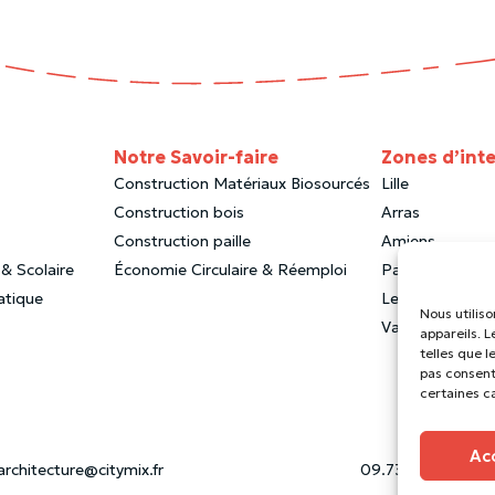
Notre Savoir-faire
Zones d’int
Construction Matériaux Biosourcés
Lille
Construction bois
Arras
Construction paille
Amiens
& Scolaire
Économie Circulaire & Réemploi
Paris
atique
Le Touquet
Nous utilis
Valenciennes
appareils. 
telles que l
pas consent
certaines c
Ac
architecture@citymix.fr
09.73.65.17.60