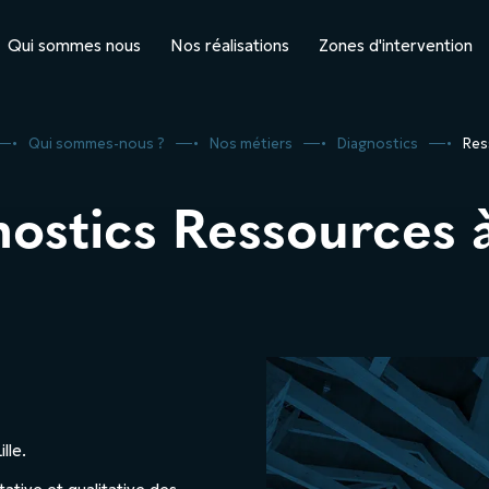
Qui sommes nous
Nos réalisations
Zones d'intervention
5
Qui sommes-nous ?
5
Nos métiers
5
Diagnostics
5
Res
ostics Ressources à
lle.