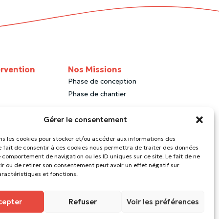
ervention
Nos Missions
Phase de conception
Phase de chantier
Le Blog Citymix
Gérer le consentement
ons les cookies pour stocker et/ou accéder aux informations des
Le fait de consentir à ces cookies nous permettra de traiter des données
e comportement de navigation ou les ID uniques sur ce site. Le fait de ne
ir ou de retirer son consentement peut avoir un effet négatif sur
aractéristiques et fonctions.
cepter
Refuser
Voir les préférences
citymix 2026 ©
Mentions légales