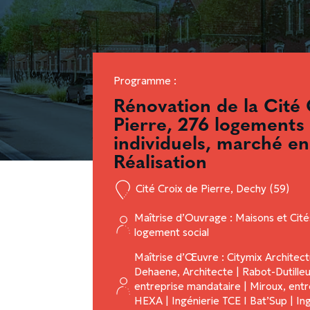
Programme :
Rénovation de la Cité
Pierre, 276 logements 
individuels, marché e
Réalisation
Cité Croix de Pierre, Dechy (59)
Maîtrise d’Ouvrage : Maisons et Cité
logement social
Maîtrise d’Œuvre : Citymix Architect
Dehaene, Architecte | Rabot-Dutilleu
entreprise mandataire | Miroux, entr
HEXA | Ingénierie TCE I Bat’Sup | In