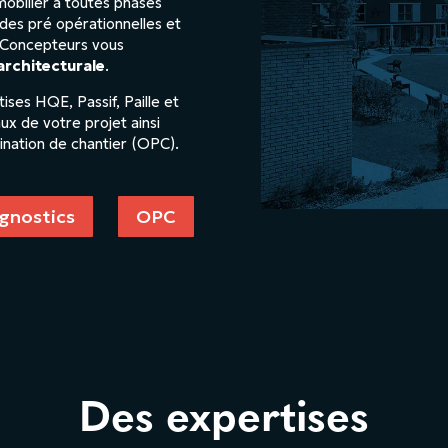
mobilier à toutes phases
udes pré opérationnelles et
 Concepteurs vous
architecturale
.
ises HQE, Passif, Paille et
ux de votre projet ainsi
ination de chantier (OPC).
gnostics
OPC
Des expertises