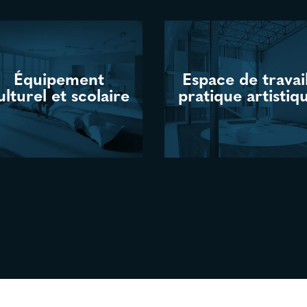
Équipement
Équipement
Espace de travail
Espace de travail
ulturel et scolaire
ulturel et scolaire
pratique artistiq
pratique artistiq