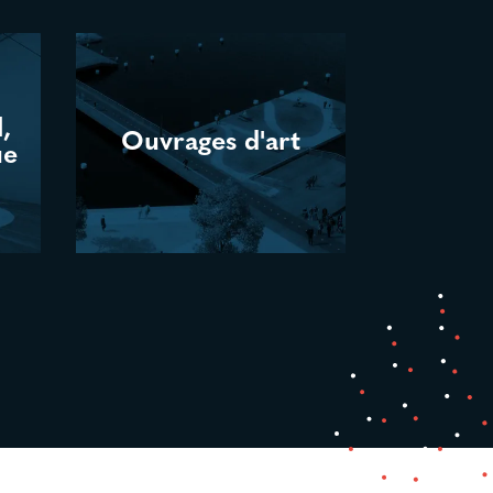
,
,
Ouvrages d'art
Ouvrages d'art
ue
ue