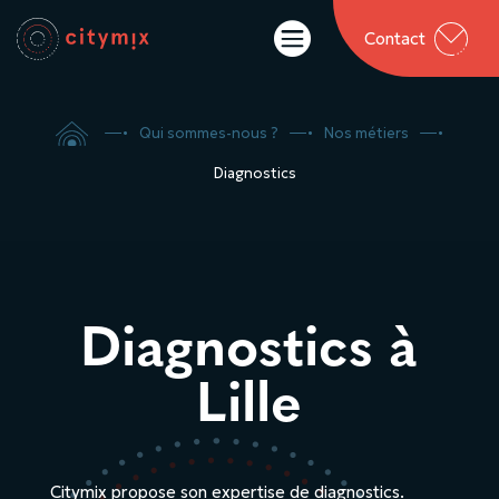

Contact

5
Qui sommes-nous ?
5
Nos métiers
5
Diagnostics
Diagnostics à
Lille
Citymix propose son expertise de diagnostics.