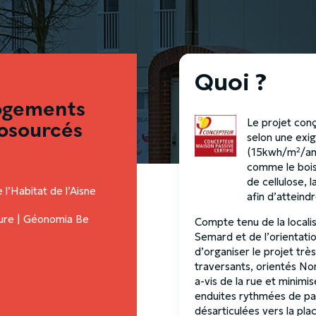
Quoi ?
logements
Le projet conç
iosourcés
selon une exi
(15kwh/m²/an
comme le bois,
de cellulose, 
 l’Habitat de l’Aisne
afin d’atteind
ture | Géonomia Be
Compte tenu de la localis
Semard et de l’orientatio
d’organiser le projet trè
traversants, orientés No
a-vis de la rue et minimis
enduites rythmées de par
désarticulées vers la pl