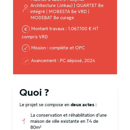
Architecture (Jinkau) | QUARTET Be
intégré | MOBESTA Be VRD |
MODEBAT Be curage
Montant travaux : 1.067.100 € HT
compris VRD
Mission : complète et OPC
Avancement : PC déposé, 2024
Quoi ?
Le projet se compose en
deux actes
:
La conservation et réhabilitation d’une
maison de ville existante en T4 de
80m²