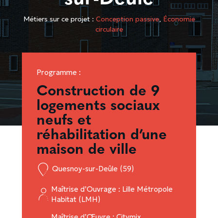
Métiers sur ce projet :
Conception passive
,
Économie
circulaire
Programme :
Construction de 9
logements sociaux
neufs et
réhabilitation d’une
maison de ville
Quesnoy-sur-Deûle (59)
Maîtrise d’Ouvrage : Lille Métropole
Habitat (LMH)
Maîtrise d’Œuvre : Citymix