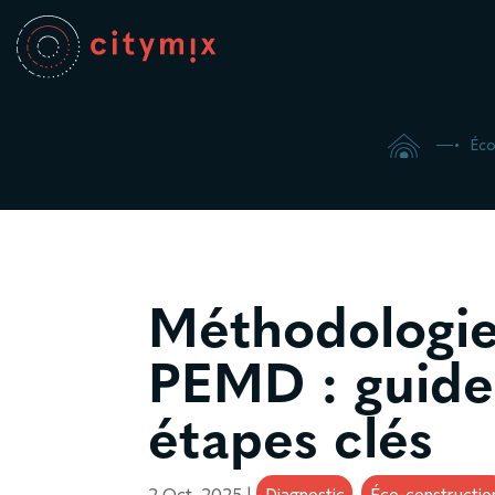

5
Éco
Méthodologie
PEMD : guide
étapes clés
2 Oct, 2025
|
Diagnostic
,
Éco-constructio