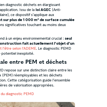
en diagnostic déchets en élargissant
pplication. Issu de la
loi AGEC
(Anti-
ire), ce dispositif s’applique aux
t sur plus de 1 000 m² de surface cumulée
ions significatives touchant au moins deux
nd à un enjeu environnemental crucial :
seul
onstruction fait actuellement l’objet d’un
 l’être selon l’ADEME
. Le diagnostic PEMD
e potentiel inexploité.
tale entre PEM et déchets
 repose sur une distinction claire entre les
x (PEM) réemployables et les déchets
ation. Cette catégorisation guide l’ensemble
ières de valorisation appropriées.
on du diagnostic PEMD