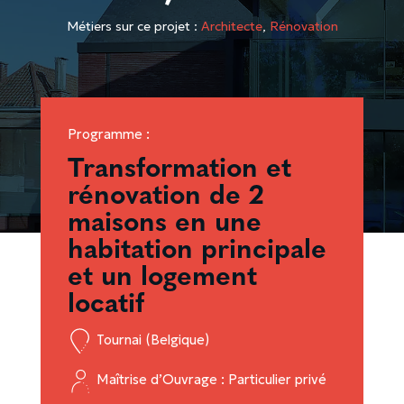
Métiers sur ce projet :
Architecte
,
Rénovation
Programme :
Transformation et
rénovation de 2
maisons en une
habitation principale
et un logement
locatif
Tournai (Belgique)
Maîtrise d’Ouvrage : Particulier privé