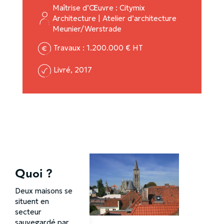
Maîtrise d’Œuvre : Citymix
Architecture | Atelier d’architecture
Meunier/Werstrade
Travaux : 1.200.000 € HT
Livré, 2017
Quoi ?
Deux maisons se
situent en
secteur
sauvegardé par