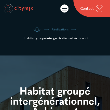

Contact

5
5
Réalisations
Habitat groupé intergénérationnel, Achicourt
Habitat groupé
intergénérationnel,